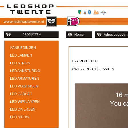
Home
Adres gegeven
PRODUCTEN
AANBIEDINGEN
LED LAMPEN
E27 RGB + CCT
LED STRIPS
8W E27 RGB+CCT 550 LM
LED AANSTURING
LED ARMATUREN
LED VOEDINGEN
LED GADGET
LED WIFI LAMPEN
LED DIVERSEN
LED NIEUW